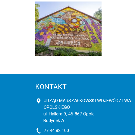
KONTAKT
URZĄD MARSZAŁKOWSKI WOJEWÓDZTWA
OPOLSKIEGO
ul. Hallera 9, 45-867 Opole
Budynek A
77 44 82 100