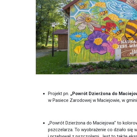
Projekt pn.
„Powrót Dzierżona do Maciej
w Pasiece Zarodowej w Maciejowie, w gmini
„Powrót Dzierżona do Maciejowa” to kolorow
pszczelarza. To wyobrażenie co działo się 
i przebywał z pszczołami. Jest to także eks