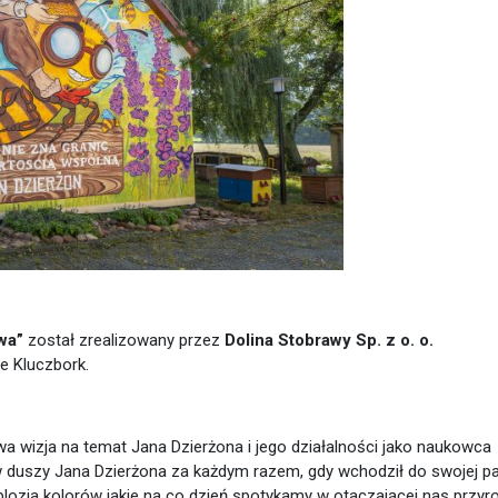
owa”
został zrealizowany przez
Dolina Stobrawy Sp. z o. o.
e Kluczbork.
a wizja na temat Jana Dzierżona i jego działalności jako naukowca
w duszy Jana Dzierżona za każdym razem, gdy wchodził do swojej pa
plozja kolorów jakie na co dzień spotykamy w otaczającej nas przyr