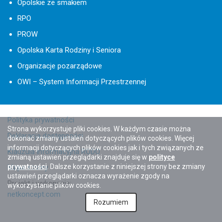
Opolskie ze smakiem
RPO
PROW
Opolska Karta Rodziny i Seniora
Organizacje pozarządowe
OWI – System Informacji Przestrzennej
Polityka prywatności
Strona wykorzystuje pliki cookies. W każdym czasie można
Deklaracja dostępności
dokonać zmiany ustaleń dotyczących plików cookies. Więcej
informacji dotyczących plików cookies jak i tych związanych ze
Klauzula informacyjna RODO
zmianą ustawień przeglądarki znajduje się w
polityce
prywatności
. Dalsze korzystanie z niniejszej strony bez zmiany
Mapa strony
ustawień przeglądarki oznacza wyrażenie zgody na
Projekt i wykonanie:
wykorzystanie plików cookies.
netkoncept.com
Rozumiem