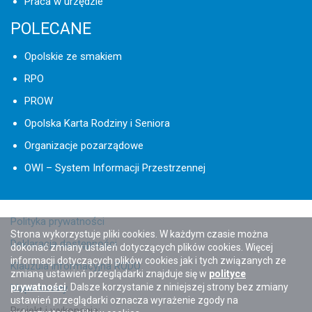
Praca w urzędzie
POLECANE
Opolskie ze smakiem
RPO
PROW
Opolska Karta Rodziny i Seniora
Organizacje pozarządowe
OWI – System Informacji Przestrzennej
Polityka prywatności
Strona wykorzystuje pliki cookies. W każdym czasie można
Deklaracja dostępności
dokonać zmiany ustaleń dotyczących plików cookies. Więcej
informacji dotyczących plików cookies jak i tych związanych ze
Klauzula informacyjna RODO
zmianą ustawień przeglądarki znajduje się w
polityce
prywatności
. Dalsze korzystanie z niniejszej strony bez zmiany
Mapa strony
ustawień przeglądarki oznacza wyrażenie zgody na
Projekt i wykonanie: