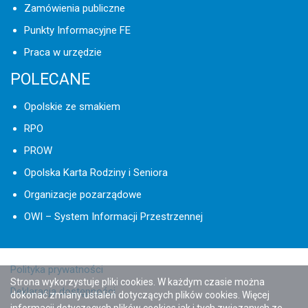
Zamówienia publiczne
Punkty Informacyjne FE
Praca w urzędzie
POLECANE
Opolskie ze smakiem
RPO
PROW
Opolska Karta Rodziny i Seniora
Organizacje pozarządowe
OWI – System Informacji Przestrzennej
Polityka prywatności
Strona wykorzystuje pliki cookies. W każdym czasie można
Deklaracja dostępności
dokonać zmiany ustaleń dotyczących plików cookies. Więcej