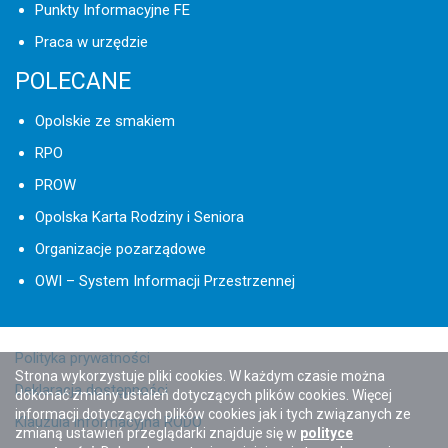
Punkty Informacyjne FE
Praca w urzędzie
POLECANE
Opolskie ze smakiem
RPO
PROW
Opolska Karta Rodziny i Seniora
Organizacje pozarządowe
OWI – System Informacji Przestrzennej
Polityka prywatności
Strona wykorzystuje pliki cookies. W każdym czasie można
Deklaracja dostępności
dokonać zmiany ustaleń dotyczących plików cookies. Więcej
informacji dotyczących plików cookies jak i tych związanych ze
Klauzula informacyjna RODO
zmianą ustawień przeglądarki znajduje się w
polityce