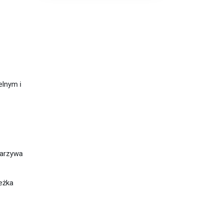
elnym i
warzywa
eżka