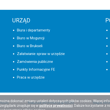
URZĄD
P
Biura i departamenty
Biuro w Moguncji
Biuro w Brukseli
Załatwianie spraw w urzędzie
Zamówienia publiczne
Punkty Informacyjne FE
Praca w urzędzie
 można dokonać zmiany ustaleń dotyczących plików cookies. Więcej inf
pności
Klauzula informacyjna RODO
Mapa stro
zeglądarki znajduje się w
polityce prywatności
. Dalsze korzystanie z n