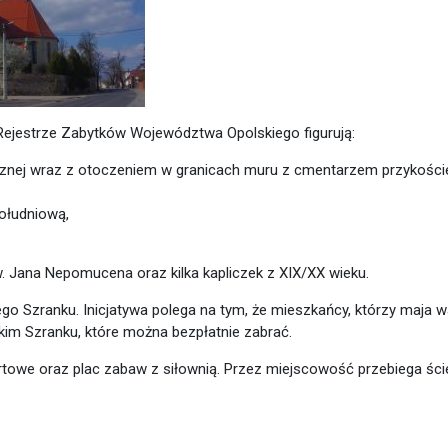
 Rejestrze Zabytków Województwa Opolskiego figurują:
lerznej wraz z otoczeniem w granicach muru z cmentarzem przykości
ołudniową,
. Jana Nepomucena oraz kilka kapliczek z XIX/XX wieku.
o Szranku. Inicjatywa polega na tym, że mieszkańcy, którzy maja 
im Szranku, które można bezpłatnie zabrać.
towe oraz plac zabaw z siłownią. Przez miejscowość przebiega ści