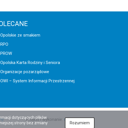
OLECANE
Opolskie ze smakiem
RPO
PROW
Opolska Karta Rodziny i Seniora
Organizacje pozarządowe
OWI – System Informacji Przestrzennej
ormacji dotyczących plików
ny
Projekt i wykonanie:
netkoncept.com
iniejszej strony bez zmiany
Rozumiem