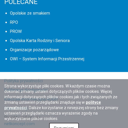
POLECANE
Opolskie ze smakiem
RPO
PROW
Opolska Karta Rodziny i Seniora
Organizacje pozarządowe
OWI – System Informacji Przestrzennej
Polityka prywatności
Strona wykorzystuje pliki cookies. W każdym czasie można
Deklaracja dostępności
dokonać zmiany ustaleń dotyczących plików cookies. Więcej
informacji dotyczących plików cookies jak i tych związanych ze
Klauzula informacyjna RODO
zmianą ustawień przeglądarki znajduje się w
polityce
prywatności
. Dalsze korzystanie z niniejszej strony bez zmiany
Mapa strony
ustawień przeglądarki oznacza wyrażenie zgody na
Projekt i wykonanie:
wykorzystanie plików cookies.
netkoncept.com