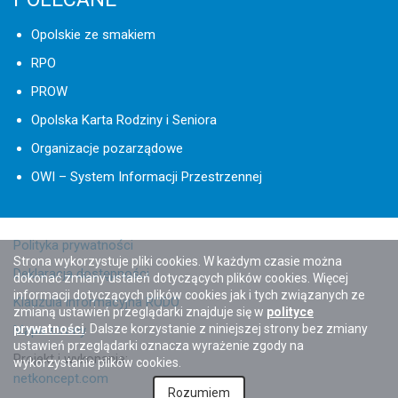
Opolskie ze smakiem
RPO
PROW
Opolska Karta Rodziny i Seniora
Organizacje pozarządowe
OWI – System Informacji Przestrzennej
Polityka prywatności
Strona wykorzystuje pliki cookies. W każdym czasie można
Deklaracja dostępności
dokonać zmiany ustaleń dotyczących plików cookies. Więcej
informacji dotyczących plików cookies jak i tych związanych ze
Klauzula informacyjna RODO
zmianą ustawień przeglądarki znajduje się w
polityce
prywatności
. Dalsze korzystanie z niniejszej strony bez zmiany
Mapa strony
ustawień przeglądarki oznacza wyrażenie zgody na
Projekt i wykonanie:
wykorzystanie plików cookies.
netkoncept.com
Rozumiem