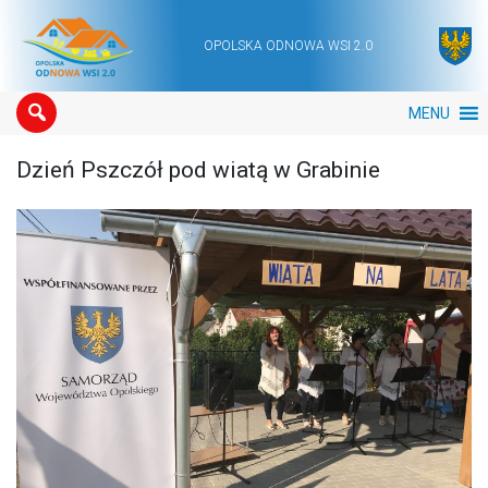
OPOLSKA ODNOWA WSI 2.0
Main Navigation
MENU
Dzień Pszczół pod wiatą w Grabinie