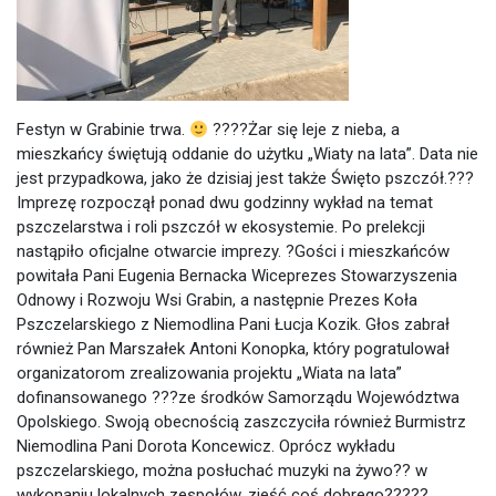
Festyn w Grabinie trwa.
?
?
?
?
Żar się leje z nieba, a
mieszkańcy świętują oddanie do użytku „Wiaty na lata”. Data nie
jest przypadkowa, jako że dzisiaj jest także Święto pszczół.
?
?
?
Imprezę rozpoczął ponad dwu godzinny wykład na temat
pszczelarstwa i roli pszczół w ekosystemie. Po prelekcji
nastąpiło oficjalne otwarcie imprezy.
?
Gości i mieszkańców
powitała Pani Eugenia Bernacka Wiceprezes Stowarzyszenia
Odnowy i Rozwoju Wsi Grabin, a następnie Prezes Koła
Pszczelarskiego
z Niemodlina Pani Łucja Kozik. Głos zabrał
również Pan Marszałek Antoni Konopka, który pogratulował
organizatorom zrealizowania projektu „Wiata na lata”
dofinansowanego
?
?
?
ze środków Samorządu Województwa
Opolskiego. Swoją obecnością zaszczyciła również Burmistrz
Niemodlina Pani Dorota Koncewicz. Oprócz wykładu
pszczelarskiego, można posłuchać muzyki na żywo
?
?
w
wykonaniu lokalnych zespołów, zjeść coś dobrego
?
?
?
?
?
,