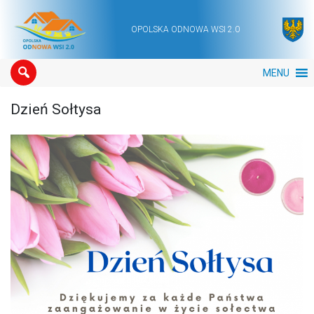
OPOLSKA ODNOWA WSI 2.0
Main Navigation
MENU
Dzień Sołtysa