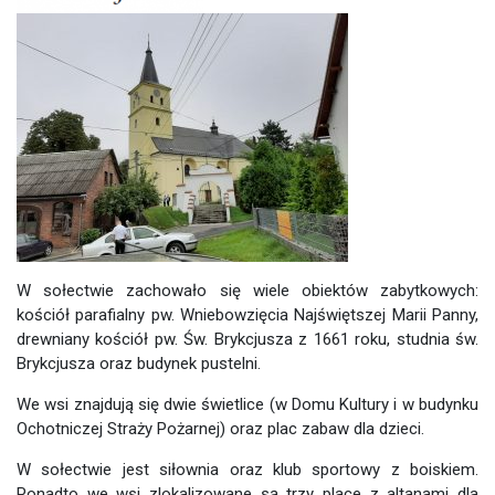
W sołectwie zachowało się wiele obiektów zabytkowych:
kościół parafialny pw. Wniebowzięcia Najświętszej Marii Panny,
drewniany kościół pw. Św. Brykcjusza z 1661 roku, studnia św.
Brykcjusza oraz budynek pustelni.
We wsi znajdują się dwie świetlice (w Domu Kultury i w budynku
Ochotniczej Straży Pożarnej) oraz plac zabaw dla dzieci.
W sołectwie jest siłownia oraz klub sportowy z boiskiem.
Ponadto we wsi zlokalizowane są trzy place z altanami dla