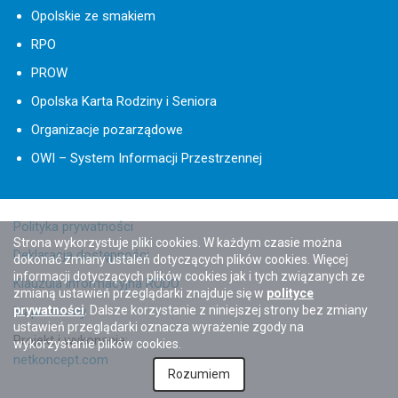
Opolskie ze smakiem
RPO
PROW
Opolska Karta Rodziny i Seniora
Organizacje pozarządowe
OWI – System Informacji Przestrzennej
Polityka prywatności
Strona wykorzystuje pliki cookies. W każdym czasie można
Deklaracja dostępności
dokonać zmiany ustaleń dotyczących plików cookies. Więcej
informacji dotyczących plików cookies jak i tych związanych ze
Klauzula informacyjna RODO
zmianą ustawień przeglądarki znajduje się w
polityce
prywatności
. Dalsze korzystanie z niniejszej strony bez zmiany
Mapa strony
ustawień przeglądarki oznacza wyrażenie zgody na
Projekt i wykonanie:
wykorzystanie plików cookies.
netkoncept.com
Rozumiem