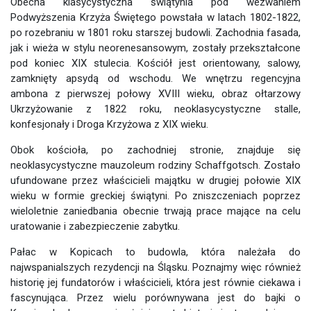
Obecna klasycystyczna świątynia pod wezwaniem
Podwyższenia Krzyża Świętego powstała w latach 1802-1822,
po rozebraniu w 1801 roku starszej budowli. Zachodnia fasada,
jak i wieża w stylu neorenesansowym, zostały przekształcone
pod koniec XIX stulecia. Kościół jest orientowany, salowy,
zamknięty apsydą od wschodu. We wnętrzu regencyjna
ambona z pierwszej połowy XVIII wieku, obraz ołtarzowy
Ukrzyżowanie z 1822 roku, neoklasycystyczne stalle,
konfesjonały i Droga Krzyżowa z XIX wieku.
Obok kościoła, po zachodniej stronie, znajduje się
neoklasycystyczne mauzoleum rodziny Schaffgotsch. Zostało
ufundowane przez właścicieli majątku w drugiej połowie XIX
wieku w formie greckiej świątyni. Po zniszczeniach poprzez
wieloletnie zaniedbania obecnie trwają prace mające na celu
uratowanie i zabezpieczenie zabytku.
Pałac w Kopicach to budowla, która należała do
najwspanialszych rezydencji na Śląsku. Poznajmy więc również
historię jej fundatorów i właścicieli, która jest równie ciekawa i
fascynująca. Przez wielu porównywana jest do bajki o