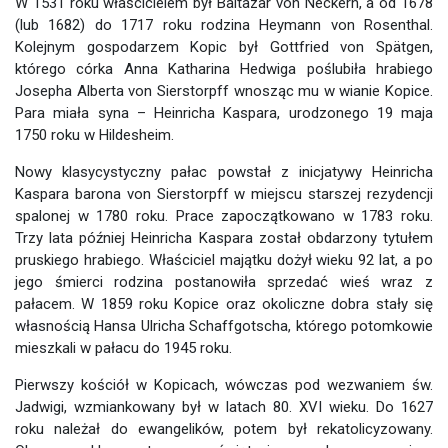
W 1531 roku właścicielem był Baltazar von Neckern, a od 1678
(lub 1682) do 1717 roku rodzina Heymann von Rosenthal.
Kolejnym gospodarzem Kopic był Gottfried von Spätgen,
którego córka Anna Katharina Hedwiga poślubiła hrabiego
Josepha Alberta von Sierstorpff wnosząc mu w wianie Kopice.
Para miała syna – Heinricha Kaspara, urodzonego 19 maja
1750 roku w Hildesheim.
Nowy klasycystyczny pałac powstał z inicjatywy Heinricha
Kaspara barona von Sierstorpff w miejscu starszej rezydencji
spalonej w 1780 roku. Prace zapoczątkowano w 1783 roku.
Trzy lata później Heinricha Kaspara został obdarzony tytułem
pruskiego hrabiego. Właściciel majątku dożył wieku 92 lat, a po
jego śmierci rodzina postanowiła sprzedać wieś wraz z
pałacem. W 1859 roku Kopice oraz okoliczne dobra stały się
własnością Hansa Ulricha Schaffgotscha, którego potomkowie
mieszkali w pałacu do 1945 roku.
Pierwszy kościół w Kopicach, wówczas pod wezwaniem św.
Jadwigi, wzmiankowany był w latach 80. XVI wieku. Do 1627
roku należał do ewangelików, potem był rekatolicyzowany.