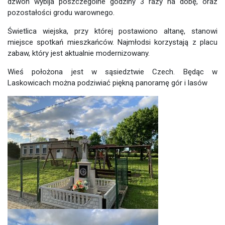
dzwon wybija poszczególne godziny 3 razy na dobę, oraz
pozostałości grodu warownego.
Świetlica wiejska, przy której postawiono altanę, stanowi
miejsce spotkań mieszkańców. Najmłodsi korzystają z placu
zabaw, który jest aktualnie modernizowany.
Wieś położona jest w sąsiedztwie Czech. Będąc w
Laskowicach można podziwiać piękną panoramę gór i lasów