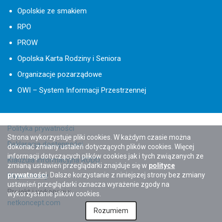
Opolskie ze smakiem
RPO
PROW
Opolska Karta Rodziny i Seniora
Organizacje pozarządowe
OWI – System Informacji Przestrzennej
Polityka prywatności
Strona wykorzystuje pliki cookies. W każdym czasie można
Deklaracja dostępności
dokonać zmiany ustaleń dotyczących plików cookies. Więcej
informacji dotyczących plików cookies jak i tych związanych ze
Klauzula informacyjna RODO
zmianą ustawień przeglądarki znajduje się w
polityce
prywatności
. Dalsze korzystanie z niniejszej strony bez zmiany
Mapa strony
ustawień przeglądarki oznacza wyrażenie zgody na
Projekt i wykonanie:
wykorzystanie plików cookies.
netkoncept.com
Rozumiem