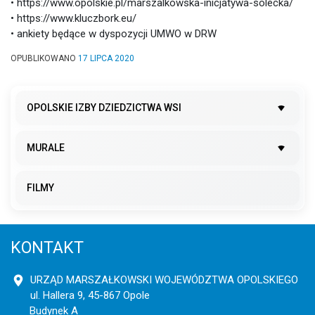
• https://www.opolskie.pl/marszalkowska-inicjatywa-solecka/
• https://www.kluczbork.eu/
• ankiety będące w dyspozycji UMWO w DRW
OPUBLIKOWANO
17 LIPCA 2020
OPOLSKIE IZBY DZIEDZICTWA WSI
MURALE
FILMY
KONTAKT
URZĄD MARSZAŁKOWSKI WOJEWÓDZTWA OPOLSKIEGO
ul. Hallera 9, 45-867 Opole
Budynek A