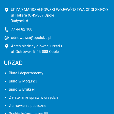
URZĄD MARSZAŁKOWSKI WOJEWÓDZTWA OPOLSKIEGO
ul. Hallera 9, 45-867 Opole
Budynek A
77 44 82 100
odnowawsi@opolskie.pl
Adres siedziby głównej urzędu:
ul. Ostrówek 5, 45-088 Opole
URZĄD
Biura i departamenty
Biuro w Moguncji
Biuro w Brukseli
Załatwianie spraw w urzędzie
Zamówienia publiczne
Punkty Informacyjne FE