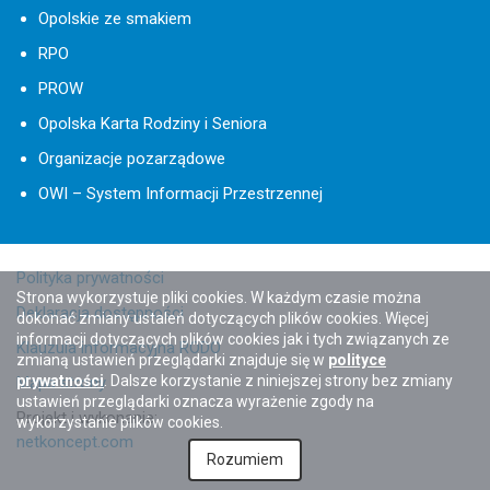
Opolskie ze smakiem
RPO
PROW
Opolska Karta Rodziny i Seniora
Organizacje pozarządowe
OWI – System Informacji Przestrzennej
Polityka prywatności
Strona wykorzystuje pliki cookies. W każdym czasie można
Deklaracja dostępności
dokonać zmiany ustaleń dotyczących plików cookies. Więcej
informacji dotyczących plików cookies jak i tych związanych ze
Klauzula informacyjna RODO
zmianą ustawień przeglądarki znajduje się w
polityce
prywatności
. Dalsze korzystanie z niniejszej strony bez zmiany
Mapa strony
ustawień przeglądarki oznacza wyrażenie zgody na
Projekt i wykonanie:
wykorzystanie plików cookies.
netkoncept.com
Rozumiem