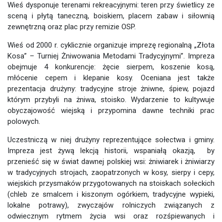
Wieś dysponuje terenami rekreacyjnymi: teren przy świetlicy ze
sceną i płytą taneczną, boiskiem, placem zabaw i siłownią
zewnętrzną oraz plac przy remizie OSP.
Wieś od 2000 r. cyklicznie organizuje imprezę regionalną „Złota
Kosa” – Turniej Żniwowania Metodami Tradycyjnymi”. Impreza
obejmuje 4 konkurencje: żęcie sierpem, koszenie kosą,
młócenie cepem i klepanie kosy. Oceniana jest także
prezentacja drużyny: tradycyjne stroje żniwne, śpiew, pojazd
którym przybyli na żniwa, stoisko. Wydarzenie to kultywuje
obyczajowość wiejską i przypomina dawne techniki prac
polowych.
Uczestniczą w niej drużyny reprezentujące sołectwa i gminy.
Impreza jest żywą lekcją historii, wspaniałą okazją, by
przenieść się w świat dawnej polskiej wsi: żniwiarek i żniwiarzy
w tradycyjnych strojach, zaopatrzonych w kosy, sierpy i cepy,
wiejskich przysmaków przygotowanych na stoiskach sołeckich
(chleb ze smalcem i kiszonym ogórkiem, tradycyjne wypieki,
lokalne potrawy), zwyczajów rolniczych związanych z
odwiecznym rytmem życia wsi oraz rozśpiewanych i