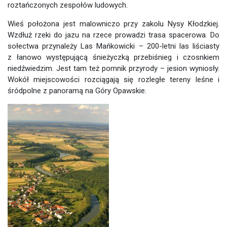
roztańczonych zespołów ludowych.
Wieś położona jest malowniczo przy zakolu Nysy Kłodzkiej.
Wzdłuż rzeki do jazu na rzece prowadzi trasa spacerowa. Do
sołectwa przynależy Las Mańkowicki – 200-letni las liściasty
z łanowo występującą śnieżyczką przebiśnieg i czosnkiem
niedźwiedzim. Jest tam też pomnik przyrody – jesion wyniosły.
Wokół miejscowości rozciągają się rozległe tereny leśne i
śródpolne z panoramą na Góry Opawskie.