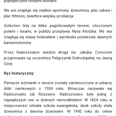
pojedynczymi nowymi domami.
We wsi znajduje się stadion sportowy, dzwonnica, plac zabaw i
plac fittness, świetlica wiejska, produkcja.
Sołectwo leży na lekko pagórkowatym terenie, otoczonym
polami i lasami, w pobliżu przepływa Nysa Kłodzka. We wsi
znajdują się stawy hodowlane i wyrobiska pożwirowe dawnych
kamieniołomów.
Przez Radoszowice wiedzie droga św. Jakuba. Coroczne
przyjmowani są uczestnicy Pielgrzymki Dolnośląskiej na Jasną
Górę.
Rys historyczny:
Pierwsze wzmianki o wiosce zostały zamieszczone w urbarzu
dóbr zamkowych z 1534 roku. Wówczas nazywała się
Radoszowitz lub Roszwice. Radoszowice były jedną z
największych wsi w dobrach niemodlińskich. W 1824 roku w
miejscowości istniała szkoła ewangelicka, obok szkoły stała
dzwonnica z dwoma dzwonami. W 1942 roku do celów