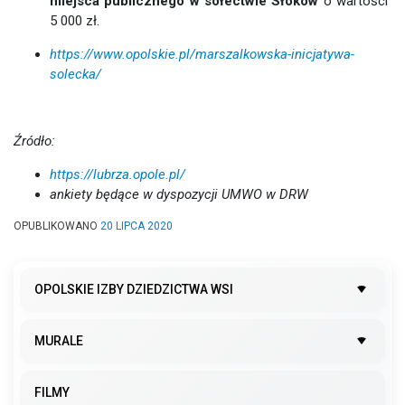
miejsca publicznego w sołectwie Słoków
o wartości
5 000 zł.
https://www.opolskie.pl/marszalkowska-inicjatywa-
solecka/
Źródło:
https://lubrza.opole.pl/
ankiety będące w dyspozycji UMWO w DRW
OPUBLIKOWANO
20 LIPCA 2020
OPOLSKIE IZBY DZIEDZICTWA WSI
MURALE
FILMY