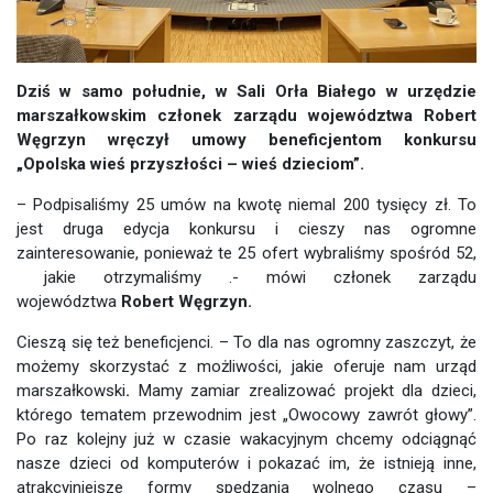
Dziś w samo południe, w Sali Orła Białego w urzędzie
marszałkowskim członek zarządu województwa Robert
Węgrzyn wręczył umowy beneficjentom konkursu
„Opolska wieś przyszłości – wieś dzieciom”.
– Podpisaliśmy 25 umów na kwotę niemal 200 tysięcy zł. To
jest druga edycja konkursu i cieszy nas ogromne
zainteresowanie, ponieważ te 25 ofert wybraliśmy spośród 52,
jakie otrzymaliśmy .- mówi członek zarządu
województwa
Robert Węgrzyn.
Cieszą się też beneficjenci. – To dla nas ogromny zaszczyt, że
możemy skorzystać z możliwości, jakie oferuje nam urząd
marszałkowski
.
Mamy zamiar zrealizować projekt dla dzieci,
którego tematem przewodnim jest „Owocowy zawrót głowy”.
Po raz kolejny już w czasie wakacyjnym chcemy odciągnąć
nasze dzieci od komputerów i pokazać im, że istnieją inne,
atrakcyjniejsze formy spędzania wolnego czasu –