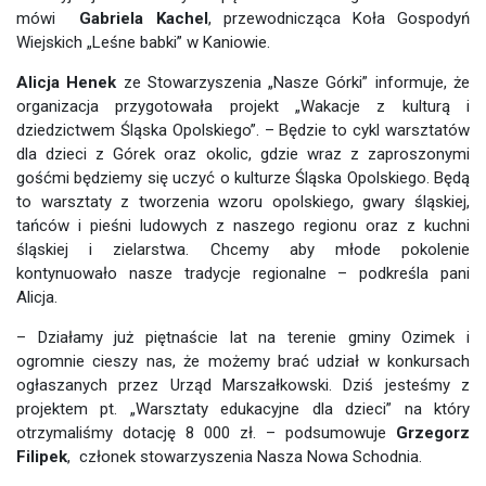
mówi
Gabriela Kachel
, przewodnicząca Koła Gospodyń
Wiejskich „Leśne babki” w Kaniowie.
Alicja Henek
ze Stowarzyszenia „Nasze Górki” informuje, że
organizacja przygotowała projekt „Wakacje z kulturą i
dziedzictwem Śląska Opolskiego”. – Będzie to cykl warsztatów
dla dzieci z Górek oraz okolic, gdzie wraz z zaproszonymi
gośćmi będziemy się uczyć o kulturze Śląska Opolskiego. Będą
to warsztaty z tworzenia wzoru opolskiego, gwary śląskiej,
tańców i pieśni ludowych z naszego regionu oraz z kuchni
śląskiej i zielarstwa. Chcemy aby młode pokolenie
kontynuowało nasze tradycje regionalne – podkreśla pani
Alicja.
– Działamy już piętnaście lat na terenie gminy Ozimek i
ogromnie cieszy nas, że możemy brać udział w konkursach
ogłaszanych przez Urząd Marszałkowski. Dziś jesteśmy z
projektem pt. „Warsztaty edukacyjne dla dzieci” na który
otrzymaliśmy dotację 8 000 zł. – podsumowuje
Grzegorz
Filipek
, członek stowarzyszenia Nasza Nowa Schodnia.