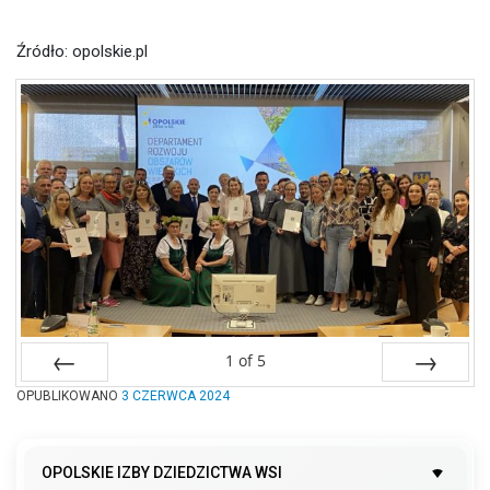
Źródło: opolskie.pl
1
of
5
OPUBLIKOWANO
Prev
3 CZERWCA 2024
Next
OPOLSKIE IZBY DZIEDZICTWA WSI