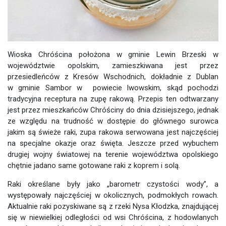
Wioska Chróścina położona w gminie Lewin Brzeski w
województwie opolskim, zamieszkiwana jest przez
przesiedleńców z Kresów Wschodnich, dokładnie z Dublan
w gminie Sambor w powiecie lwowskim, skąd pochodzi
tradycyjna receptura na zupę rakową. Przepis ten odtwarzany
jest przez mieszkańców Chróściny do dnia dzisiejszego, jednak
ze względu na trudność w dostępie do głównego surowca
jakim są świeże raki, zupa rakowa serwowana jest najczęściej
na specjalne okazje oraz święta. Jeszcze przed wybuchem
drugiej wojny światowej na terenie województwa opolskiego
chętnie jadano same gotowane raki z koprem i solą.
Raki określane były jako „barometr czystości wody”, a
występowały najczęściej w okolicznych, podmokłych rowach.
Aktualnie raki pozyskiwane są z rzeki Nysa Kłodzka, znajdującej
się w niewielkiej odległości od wsi Chróścina, z hodowlanych