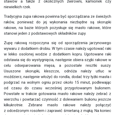
stawów a także z okolicznych żwirowni, kamionek czy
niewielkich rzek.
Tradycyjna zupa rakowa powinna być sporządzana ze świeżych
raków, ponieważ do jej wykonania niezbędne są skorupki
rakowe, na bazie których pozyskuje się masło rakowe, które
stanowi jeden z podstawowych składników zupy.
Zupę rakową rozpoczyna się od sporządzenia jarzynowego
wywaru z dodatkiem drobiu. W tym czasie należy ugotować raki
w lekko osolonej wodzie z dodatkiem kopru. Ugotowane raki
odstawia się do wystygnięcia, następnie obiera szyjki rakowe w
celu odseparowania mięsa, a pozostałe resztki suszy.
Ususzone skorupki, kleszcze, odnóża należy utłuc w
moździerz, następnie włożyć do rondla, dodać trzy łyżki masła i
podgrzać na wolnym ogniu przez około 15 minut, podlewając
od czasu do czasu wcześniej przygotowanym bulionem.
Powstałe w trakcie gotowania masło rakowe należy zebrać z
wierzchu i powtarzać czynność z dolewaniem bulionu jeszcze
kilkukrotnie. Zebrane masło rakowe należy połączyć
z odcedzonym rosołem i zaprawić śmietaną z mąką. Na koniec