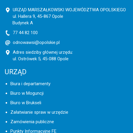
URZĄD MARSZAŁKOWSKI WOJEWÓDZTWA OPOLSKIEGO
ul. Hallera 9, 45-867 Opole
Budynek A
77 44 82 100
odnowawsi@opolskie.pl
Adres siedziby głównej urzędu:
ul. Ostrówek 5, 45-088 Opole
URZĄD
Biura i departamenty
Biuro w Moguncji
Biuro w Brukseli
Załatwianie spraw w urzędzie
Zamówienia publiczne
Punkty Informacyjne FE