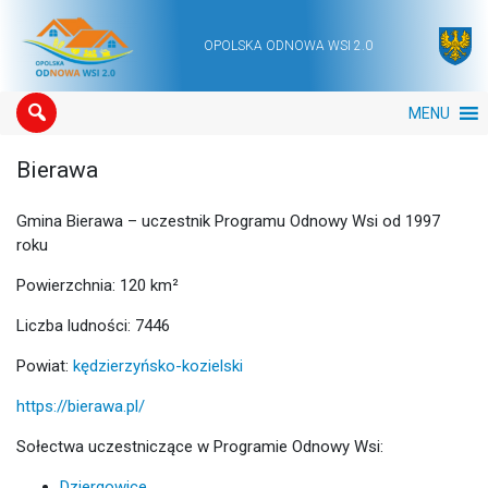
OPOLSKA ODNOWA WSI 2.0
Main Navigation
MENU
Bierawa
Gmina Bierawa – uczestnik Programu Odnowy Wsi od 1997
roku
Powierzchnia: 120 km²
Liczba ludności: 7446
Powiat:
kędzierzyńsko-kozielski
https://bierawa.pl/
Sołectwa uczestniczące w Programie Odnowy Wsi:
Dziergowice