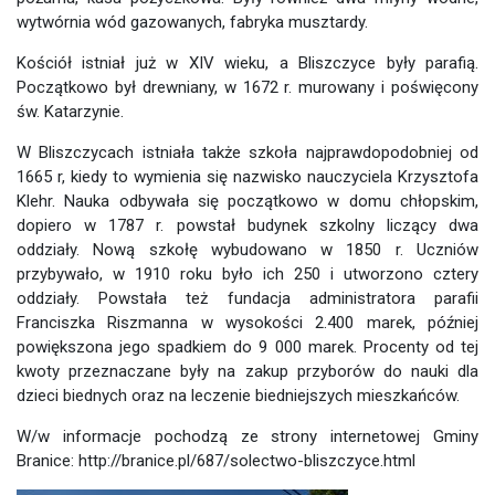
wytwórnia wód gazowanych, fabryka musztardy.
Kościół istniał już w XIV wieku, a Bliszczyce były parafią.
Początkowo był drewniany, w 1672 r. murowany i poświęcony
św. Katarzynie.
W Bliszczycach istniała także szkoła najprawdopodobniej od
1665 r, kiedy to wymienia się nazwisko nauczyciela Krzysztofa
Klehr. Nauka odbywała się początkowo w domu chłopskim,
dopiero w 1787 r. powstał budynek szkolny liczący dwa
oddziały. Nową szkołę wybudowano w 1850 r. Uczniów
przybywało, w 1910 roku było ich 250 i utworzono cztery
oddziały. Powstała też fundacja administratora parafii
Franciszka Riszmanna w wysokości 2.400 marek, później
powiększona jego spadkiem do 9 000 marek. Procenty od tej
kwoty przeznaczane były na zakup przyborów do nauki dla
dzieci biednych oraz na leczenie biedniejszych mieszkańców.
W/w informacje pochodzą ze strony internetowej Gminy
Branice: http://branice.pl/687/solectwo-bliszczyce.html