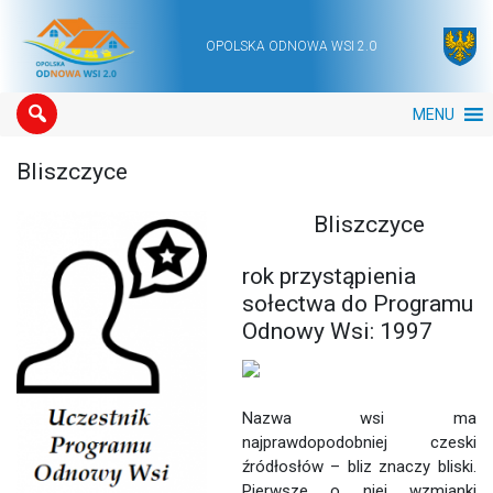
OPOLSKA ODNOWA WSI 2.0
Main Navigation
MENU
Bliszczyce
Bliszczyce
rok przystąpienia
sołectwa do Programu
Odnowy Wsi: 1997
Nazwa wsi ma
najprawdopodobniej czeski
źródłosłów – bliz znaczy bliski.
Pierwsze o niej wzmianki