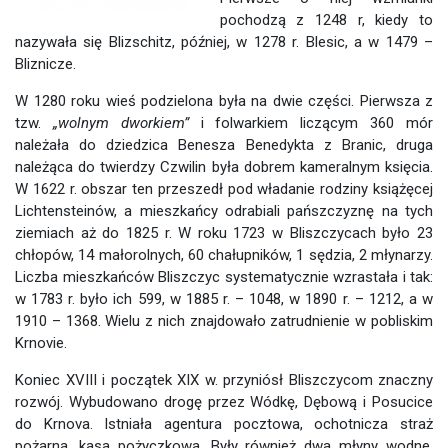
pochodzą z 1248 r, kiedy to
nazywała się Blizschitz, później, w 1278 r. Blesic, a w 1479 –
Bliznicze.
W 1280 roku wieś podzielona była na dwie części. Pierwsza z
tzw.
„wolnym dworkiem”
i folwarkiem liczącym 360 mór
należała do dziedzica Benesza Benedykta z Branic, druga
należąca do twierdzy Czwilin była dobrem kameralnym księcia.
W 1622 r. obszar ten przeszedł pod władanie rodziny książęcej
Lichtensteinów, a mieszkańcy odrabiali pańszczyznę na tych
ziemiach aż do 1825 r. W roku 1723 w Bliszczycach było 23
chłopów, 14 małorolnych, 60 chałupników, 1 sędzia, 2 młynarzy.
Liczba mieszkańców Bliszczyc systematycznie wzrastała i tak:
w 1783 r. było ich 599, w 1885 r. – 1048, w 1890 r. – 1212, a w
1910 – 1368. Wielu z nich znajdowało zatrudnienie w pobliskim
Krnovie.
Koniec XVIII i początek XIX w. przyniósł Bliszczycom znaczny
rozwój. Wybudowano drogę przez Wódkę, Dębową i Posucice
do Krnova. Istniała agentura pocztowa, ochotnicza straż
pożarna, kasa pożyczkowa. Były również dwa młyny wodne,