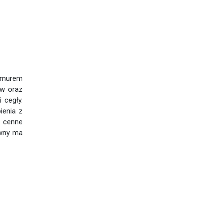
 murem
aw oraz
 cegły.
ienia z
a cenne
ówny ma