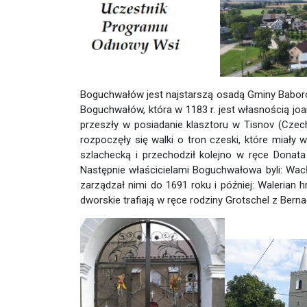
Boguchwałów jest najstarszą osadą Gminy Baboró
Boguchwałów, która w 1183 r. jest własnością joan
przeszły w posiadanie klasztoru w Tisnov (Czech
rozpoczęły się walki o tron czeski, które miał
szlachecką i przechodził kolejno w ręce Donata
Następnie właścicielami Boguchwałowa byli: Wacł
zarządzał nimi do 1691 roku i później: Walerian
dworskie trafiają w ręce rodziny Grotschel z Berna