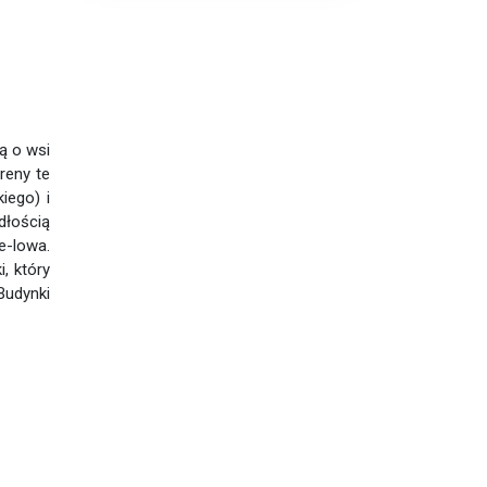
ą o wsi
reny te
iego) i
dłością
e-lowa.
, który
Budynki