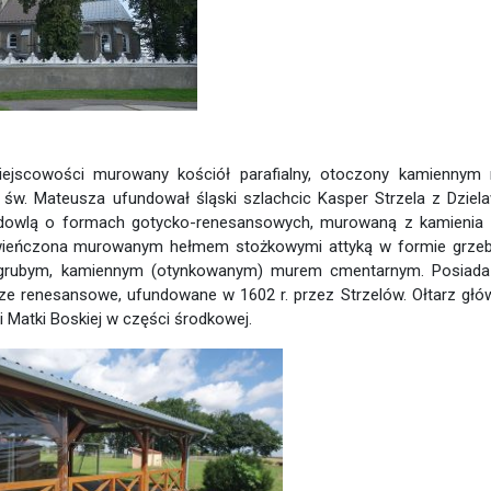
ejscowości murowany kościół parafialny, otoczony kamiennym
św. Mateusza ufundował śląski szlachcic Kasper Strzela z Dziel
dowlą o formach gotycko-renesansowych, murowaną z kamienia i
 zwieńczona murowanym hełmem stożkowymi attyką w formie grzeb
st grubym, kamiennym (otynkowanym) murem cmentarnym. Posiad
arze renesansowe, ufundowane w 1602 r. przez Strzelów. Ołtarz gł
i Matki Boskiej w części środkowej.