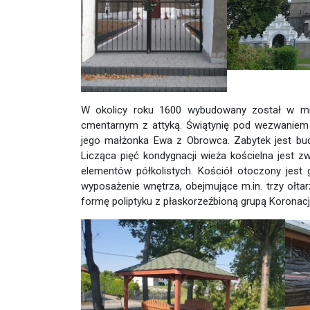
W okolicy roku 1600 wybudowany został w mi
cmentarnym z attyką. Świątynię pod wezwaniem 
jego małżonka Ewa z Obrowca. Zabytek jest bu
Licząca pięć kondygnacji wieża kościelna jest
elementów półkolistych. Kościół otoczony je
wyposażenie wnętrza, obejmujące m.in. trzy ołt
formę poliptyku z płaskorzeźbioną grupą Koronacj