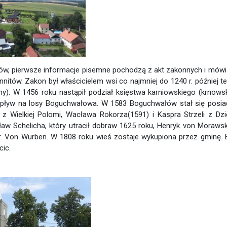
w, pierwsze informacje pisemne pochodzą z akt zakonnych i mówi
nitów. Zakon był właścicielem wsi co najmniej do 1240 r. później te
y). W 1456 roku nastąpił podział księstwa karniowskiego (krnowsk
y wpływ na losy Boguchwałowa. W 1583 Boguchwałów stał się posia
 z Wielkiej Polomi, Wacława Rokorza(1591) i Kaspra Strzeli z Dzi
aw Schelicha, który utracił dobraw 1625 roku, Henryk von Morawski
 hr. Von Wurben. W 1808 roku wieś zostaje wykupiona przez gminę. 
cic.