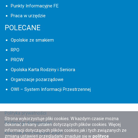
Punkty Informacyjne FE
Praca w urzędzie
POLECANE
Opolskie ze smakiem
RPO
PROW
Opolska Karta Rodziny i Seniora
Organizacje pozarządowe
OWI – System Informacji Przestrzennej
Polityka prywatności
Strona wykorzystuje pliki cookies. W każdym czasie można
Deklaracja dostępności
dokonać zmiany ustaleń dotyczących plików cookies. Więcej
informacji dotyczących plików cookies jak i tych związanych ze
Klauzula informacyjna RODO
zmianą ustawień przeglądarki znajduje się w
polityce