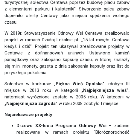
turystycznej sołectwa Centawa poprzez budowę placu zabaw
z elementami parkuru i kalisteniki”. Stworzenie palcu zabaw
dopełniło ofertę Centawy jako miejsca spędzenia wolnego
czasu.
W 2019r. Stowarzyszenie Odnowy Wsi Centawa zrealizowało
projekt w ramach Działaj Lokalnie pt. „15 lat minęło…Centawa
kiedyś i dziś”. Projekt ten ukazywał zrealizowane projekty w
Centawie z dofinansowań unijnych. Ustawiono kamień
pamiątkowy oraz zakopano kapsułę czasu, w której znalazły
się m.in. monety, gazeta z dnia zakopania kapsuły oraz list do
przyszłego pokolenia.
Sołectwo w konkursie
„Piękna Wieś Opolska”
zdobyło III
miejsce w 2013 roku w kategorii
„Najpiękniejsza wieś”
,
natomiast wyróżnione zostało w 2005 roku. W kategorii w
„Najpiękniejsza zagroda”
w roku 2008 zdobyło I miejsce.
Najciekawsze projekty:
Drzewo XX-lecia Programu Odnowy Wsi
– zadanie
realizowane w ramach projektu “Bioróżnorodność