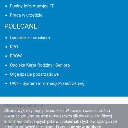
Punkty Informacyjne FE
Praca w urzędzie
POLECANE
Opolskie ze smakiem
RPO
PROW
Opolska Karta Rodziny i Seniora
Organizacje pozarządowe
OWI – System Informacji Przestrzennej
Polityka prywatności
Strona wykorzystuje pliki cookies. W każdym czasie można
Deklaracja dostępności
dokonać zmiany ustaleń dotyczących plików cookies. Więcej
informacji dotyczących plików cookies jak i tych związanych ze
Klauzula informacyjna RODO
zmianą ustawień przeglądarki znajduje się w
polityce