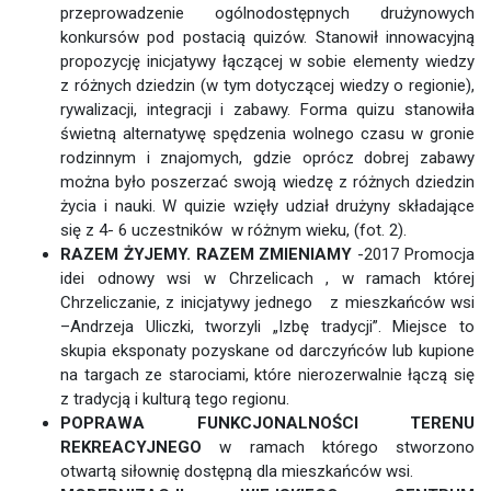
przeprowadzenie ogólnodostępnych drużynowych
konkursów pod postacią quizów. Stanowił innowacyjną
propozycję inicjatywy łączącej w sobie elementy wiedzy
z różnych dziedzin (w tym dotyczącej wiedzy o regionie),
rywalizacji, integracji i zabawy. Forma quizu stanowiła
świetną alternatywę spędzenia wolnego czasu w gronie
rodzinnym i znajomych, gdzie oprócz dobrej zabawy
można było poszerzać swoją wiedzę z różnych dziedzin
życia i nauki. W quizie wzięły udział drużyny składające
się z 4- 6 uczestników w różnym wieku, (fot. 2).
RAZEM ŻYJEMY. RAZEM ZMIENIAMY
-2017 Promocja
idei odnowy wsi w Chrzelicach , w ramach której
Chrzeliczanie, z inicjatywy jednego z mieszkańców wsi
–Andrzeja Uliczki, tworzyli „Izbę tradycji”. Miejsce to
skupia eksponaty pozyskane od darczyńców lub kupione
na targach ze starociami, które nierozerwalnie łączą się
z tradycją i kulturą tego regionu.
POPRAWA FUNKCJONALNOŚCI TERENU
REKREACYJNEGO
w ramach którego stworzono
otwartą siłownię dostępną dla mieszkańców wsi.