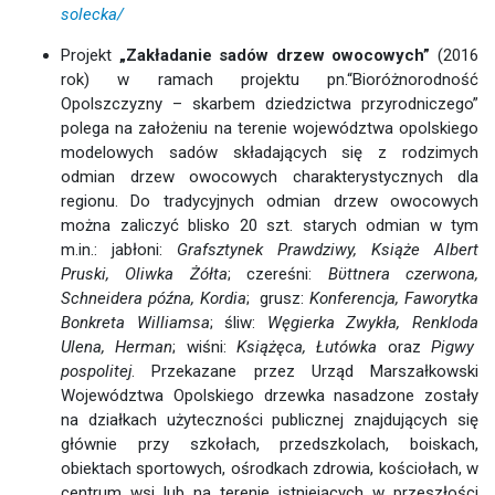
solecka/
Projekt
„Zakładanie sadów drzew owocowych”
(2016
rok) w ramach projektu pn.“Bioróżnorodność
Opolszczyzny – skarbem dziedzictwa przyrodniczego”
polega na założeniu na terenie województwa opolskiego
modelowych sadów składających się z rodzimych
odmian drzew owocowych charakterystycznych dla
regionu. Do tradycyjnych odmian drzew owocowych
można zaliczyć blisko 20 szt. starych odmian w tym
m.in.: jabłoni:
Grafsztynek Prawdziwy, Książe Albert
Pruski, Oliwka Żółta
; czereśni:
Bϋttnera czerwona,
Schneidera późna, Kordia
; grusz:
Konferencja, Faworytka
Bonkreta Williamsa
; śliw:
Węgierka Zwykła, Renkloda
Ulena, Herman
; wiśni:
Książęca, Łutówka
oraz
Pigwy
pospolitej
. Przekazane przez Urząd Marszałkowski
Województwa Opolskiego drzewka nasadzone zostały
na działkach użyteczności publicznej znajdujących się
głównie przy szkołach, przedszkolach, boiskach,
obiektach sportowych, ośrodkach zdrowia, kościołach, w
centrum wsi lub na terenie istniejących w przeszłości