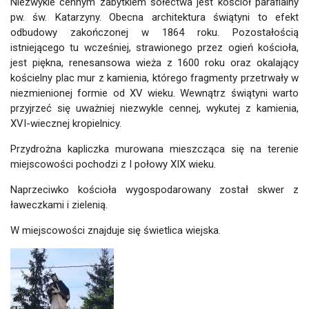
Niezwykle cennym zabytkiem sołectwa jest kościół parafialny
pw. św. Katarzyny. Obecna architektura świątyni to efekt
odbudowy zakończonej w 1864 roku. Pozostałością
istniejącego tu wcześniej, strawionego przez ogień kościoła,
jest piękna, renesansowa wieża z 1600 roku oraz okalający
kościelny plac mur z kamienia, którego fragmenty przetrwały w
niezmienionej formie od XV wieku. Wewnątrz świątyni warto
przyjrzeć się uważniej niezwykle cennej, wykutej z kamienia,
XVI-wiecznej kropielnicy.
Przydrożna kapliczka murowana mieszcząca się na terenie
miejscowości pochodzi z I połowy XIX wieku.
Naprzeciwko kościoła wygospodarowany został skwer z
ławeczkami i zielenią.
W miejscowości znajduje się świetlica wiejska.