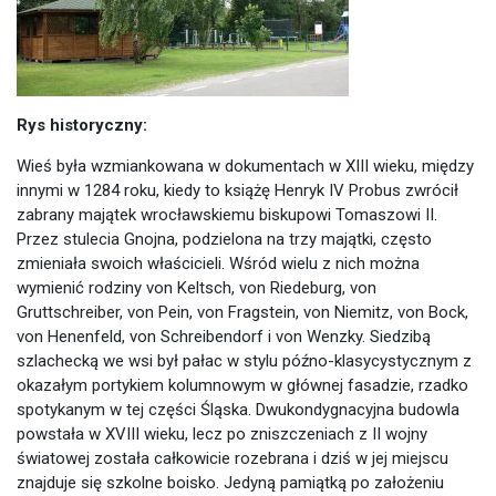
Rys historyczny:
Wieś była wzmiankowana w dokumentach w XIII wieku, między
innymi w 1284 roku, kiedy to książę Henryk IV Probus zwrócił
zabrany majątek wrocławskiemu biskupowi Tomaszowi II.
Przez stulecia Gnojna, podzielona na trzy majątki, często
zmieniała swoich właścicieli. Wśród wielu z nich można
wymienić rodziny von Keltsch, von Riedeburg, von
Gruttschreiber, von Pein, von Fragstein, von Niemitz, von Bock,
von Henenfeld, von Schreibendorf i von Wenzky. Siedzibą
szlachecką we wsi był pałac w stylu późno-klasycystycznym z
okazałym portykiem kolumnowym w głównej fasadzie, rzadko
spotykanym w tej części Śląska. Dwukondygnacyjna budowla
powstała w XVIII wieku, lecz po zniszczeniach z II wojny
światowej została całkowicie rozebrana i dziś w jej miejscu
znajduje się szkolne boisko. Jedyną pamiątką po założeniu