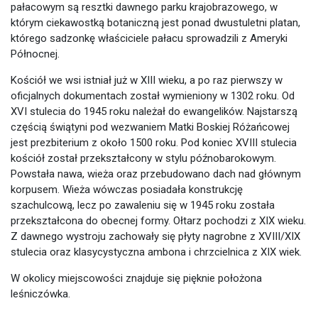
pałacowym są resztki dawnego parku krajobrazowego, w
którym ciekawostką botaniczną jest ponad dwustuletni platan,
którego sadzonkę właściciele pałacu sprowadzili z Ameryki
Północnej.
Kościół we wsi istniał już w XIII wieku, a po raz pierwszy w
oficjalnych dokumentach został wymieniony w 1302 roku. Od
XVI stulecia do 1945 roku należał do ewangelików. Najstarszą
częścią świątyni pod wezwaniem Matki Boskiej Różańcowej
jest prezbiterium z około 1500 roku. Pod koniec XVIII stulecia
kościół został przekształcony w stylu późnobarokowym.
Powstała nawa, wieża oraz przebudowano dach nad głównym
korpusem. Wieża wówczas posiadała konstrukcję
szachulcową, lecz po zawaleniu się w 1945 roku została
przekształcona do obecnej formy. Ołtarz pochodzi z XIX wieku.
Z dawnego wystroju zachowały się płyty nagrobne z XVIII/XIX
stulecia oraz klasycystyczna ambona i chrzcielnica z XIX wiek.
W okolicy miejscowości znajduje się pięknie położona
leśniczówka.