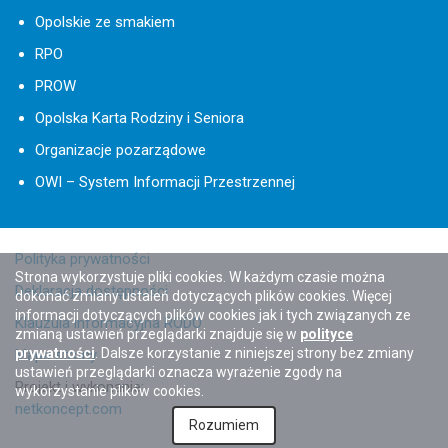
Opolskie ze smakiem
RPO
PROW
Opolska Karta Rodziny i Seniora
Organizacje pozarządowe
OWI – System Informacji Przestrzennej
Polityka prywatności
Strona wykorzystuje pliki cookies. W każdym czasie można
Deklaracja dostępności
dokonać zmiany ustaleń dotyczących plików cookies. Więcej
informacji dotyczących plików cookies jak i tych związanych ze
Klauzula informacyjna RODO
zmianą ustawień przeglądarki znajduje się w
polityce
prywatności
. Dalsze korzystanie z niniejszej strony bez zmiany
Mapa strony
ustawień przeglądarki oznacza wyrażenie zgody na
Projekt i wykonanie:
wykorzystanie plików cookies.
netkoncept.com
Rozumiem