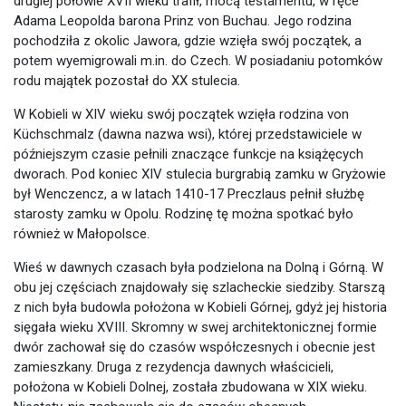
drugiej połowie XVII wieku trafił, mocą testamentu, w ręce
Adama Leopolda barona Prinz von Buchau. Jego rodzina
pochodziła z okolic Jawora, gdzie wzięła swój początek, a
potem wyemigrowali m.in. do Czech. W posiadaniu potomków
rodu majątek pozostał do XX stulecia.
W Kobieli w XIV wieku swój początek wzięła rodzina von
Küchschmalz (dawna nazwa wsi), której przedstawiciele w
późniejszym czasie pełnili znaczące funkcje na książęcych
dworach. Pod koniec XIV stulecia burgrabią zamku w Gryżowie
był Wenczencz, a w latach 1410-17 Preczlaus pełnił służbę
starosty zamku w Opolu. Rodzinę tę można spotkać było
również w Małopolsce.
Wieś w dawnych czasach była podzielona na Dolną i Górną. W
obu jej częściach znajdowały się szlacheckie siedziby. Starszą
z nich była budowla położona w Kobieli Górnej, gdyż jej historia
sięgała wieku XVIII. Skromny w swej architektonicznej formie
dwór zachował się do czasów współczesnych i obecnie jest
zamieszkany. Druga z rezydencja dawnych właścicieli,
położona w Kobieli Dolnej, została zbudowana w XIX wieku.