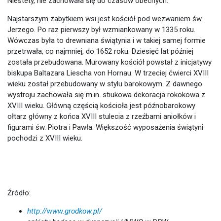
Niestety, nie zachowała się do czasów obecnych.
Najstarszym zabytkiem wsi jest kościół pod wezwaniem św.
Jerzego. Po raz pierwszy był wzmiankowany w 1335 roku.
Wówczas była to drewniana świątynia i w takiej samej formie
przetrwała, co najmniej, do 1652 roku. Dziesięć lat później
została przebudowana. Murowany kościół powstał z inicjatywy
biskupa Baltazara Liescha von Hornau. W trzeciej ćwierci XVIII
wieku został przebudowany w stylu barokowym. Z dawnego
wystroju zachowała się m.in. stiukowa dekoracja rokokowa z
XVIII wieku. Główną częścią kościoła jest późnobarokowy
ołtarz główny z końca XVIII stulecia z rzeźbami aniołków i
figurami św. Piotra i Pawła. Większość wyposażenia świątyni
pochodzi z XVIII wieku.
Źródło:
http://www.grodkow.pl/