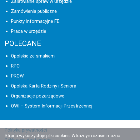
Załatwianie spraw w urzędzie
Zamówienia publiczne
Punkty Informacyjne FE
Praca w urzędzie
POLECANE
Opolskie ze smakiem
RPO
PROW
Opolska Karta Rodziny i Seniora
Organizacje pozarządowe
OWI – System Informacji Przestrzennej
Polityka prywatności
Strona wykorzystuje pliki cookies. W każdym czasie można
Deklaracja dostępności