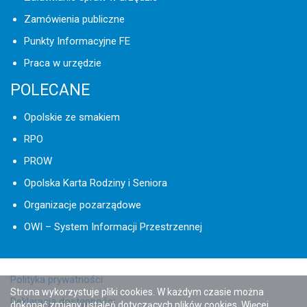
Zamówienia publiczne
Punkty Informacyjne FE
Praca w urzędzie
POLECANE
Opolskie ze smakiem
RPO
PROW
Opolska Karta Rodziny i Seniora
Organizacje pozarządowe
OWI – System Informacji Przestrzennej
Polityka prywatności
Strona wykorzystuje pliki cookies. W każdym czasie można
Deklaracja dostępności
dokonać zmiany ustaleń dotyczących plików cookies. Więcej