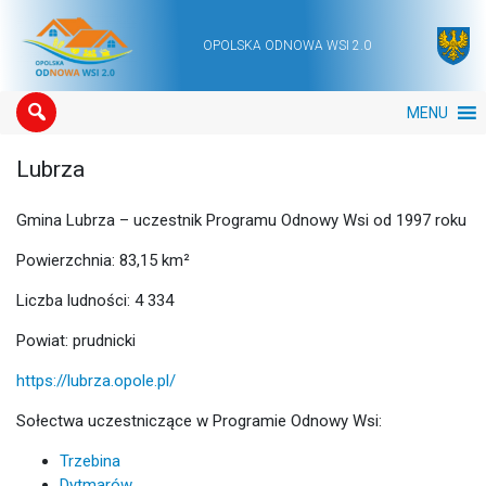
OPOLSKA ODNOWA WSI 2.0
Main Navigation
MENU
Lubrza
Gmina Lubrza – uczestnik Programu Odnowy Wsi od 1997 roku
Powierzchnia: 83,15 km²
Liczba ludności: 4 334
Powiat: prudnicki
https://lubrza.opole.pl/
Sołectwa uczestniczące w Programie Odnowy Wsi:
Trzebina
Dytmarów