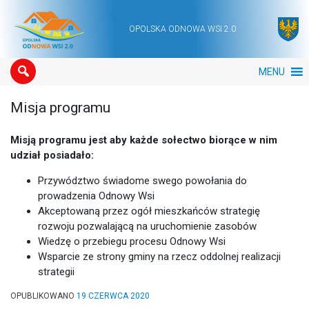
OPOLSKA ODNOWA WSI 2.0
Main Navigation
MENU
Misja programu
Misją programu jest aby każde sołectwo biorące w nim
udział posiadało:
Przywództwo świadome swego powołania do
prowadzenia Odnowy Wsi
Akceptowaną przez ogół mieszkańców strategię
rozwoju pozwalającą na uruchomienie zasobów
Wiedzę o przebiegu procesu Odnowy Wsi
Wsparcie ze strony gminy na rzecz oddolnej realizacji
strategii
OPUBLIKOWANO
19 CZERWCA 2020