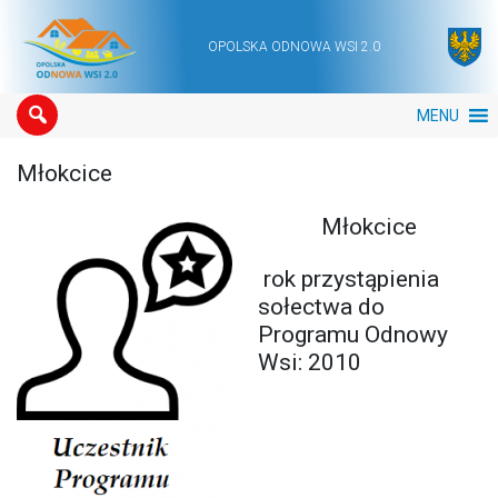
OPOLSKA ODNOWA WSI 2.0
Main Navigation
MENU
Młokcice
Młokcice
rok przystąpienia
sołectwa do
Programu Odnowy
Wsi: 2010