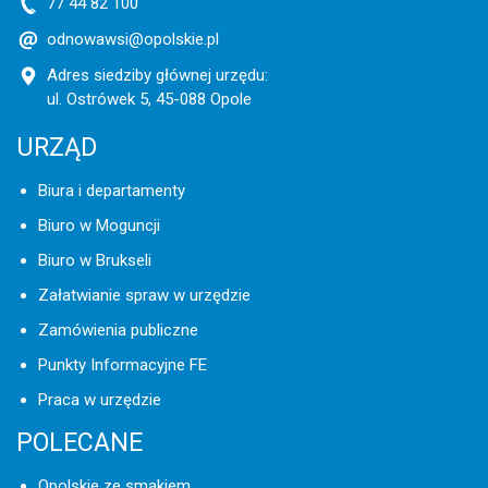
77 44 82 100
odnowawsi@opolskie.pl
Adres siedziby głównej urzędu:
ul. Ostrówek 5, 45-088 Opole
URZĄD
Biura i departamenty
Biuro w Moguncji
Biuro w Brukseli
Załatwianie spraw w urzędzie
Zamówienia publiczne
Punkty Informacyjne FE
Praca w urzędzie
POLECANE
Opolskie ze smakiem