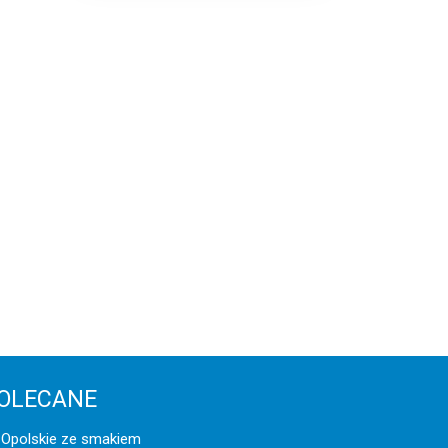
OLECANE
Opolskie ze smakiem