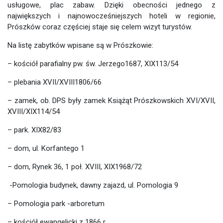
usługowe, plac zabaw. Dzięki obecności jednego z
największych i najnowocześniejszych hoteli w regionie,
Prószków coraz częściej staje się celem wizyt turystów.
Na listę zabytków wpisane są w Prószkowie:
– kościół parafialny pw. św. Jerzego1687, XIX113/54
– plebania XVII/XVIII1806/66
– zamek, ob. DPS były zamek Książąt Prószkowskich XVI/XVII,
XVIII/XIX114/54
– park. XIX82/83
– dom, ul. Korfantego 1
– dom, Rynek 36, 1 poł. XVIII, XIX1968/72
-Pomologia budynek, dawny zajazd, ul. Pomologia 9
– Pomologia park -arboretum
– kościół ewangelicki z 1866 r.