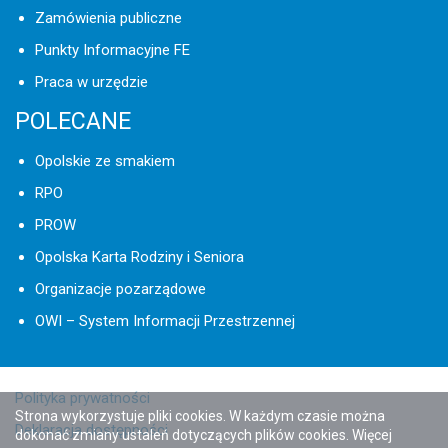
Zamówienia publiczne
Punkty Informacyjne FE
Praca w urzędzie
POLECANE
Opolskie ze smakiem
RPO
PROW
Opolska Karta Rodziny i Seniora
Organizacje pozarządowe
OWI – System Informacji Przestrzennej
Polityka prywatności
Strona wykorzystuje pliki cookies. W każdym czasie można
Deklaracja dostępności
dokonać zmiany ustaleń dotyczących plików cookies. Więcej