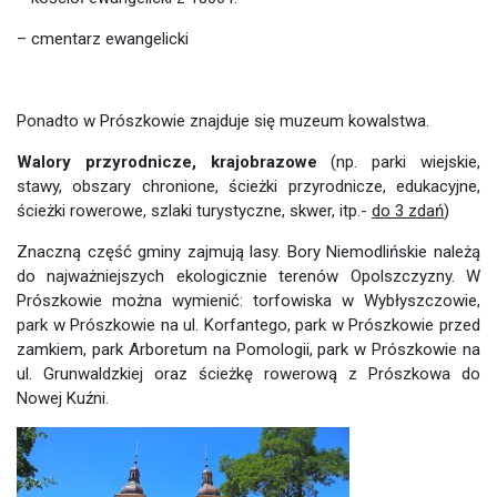
– cmentarz ewangelicki
Ponadto w Prószkowie znajduje się muzeum kowalstwa.
Walory przyrodnicze, krajobrazowe
(np. parki wiejskie,
stawy, obszary chronione, ścieżki przyrodnicze, edukacyjne,
ścieżki rowerowe, szlaki turystyczne, skwer, itp.-
do 3 zdań
)
Znaczną część gminy zajmują lasy. Bory Niemodlińskie należą
do najważniejszych ekologicznie terenów Opolszczyzny. W
Prószkowie można wymienić: torfowiska w Wybłyszczowie,
park w Prószkowie na ul. Korfantego, park w Prószkowie przed
zamkiem, park Arboretum na Pomologii, park w Prószkowie na
ul. Grunwaldzkiej oraz ścieżkę rowerową z Prószkowa do
Nowej Kuźni.