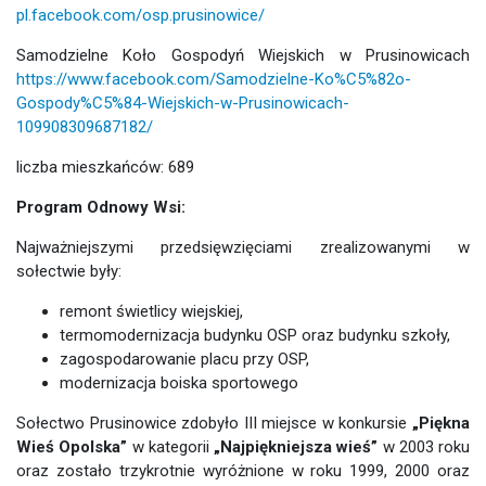
pl.facebook.com/osp.prusinowice/
Samodzielne Koło Gospodyń Wiejskich w Prusinowicach
https://www.facebook.com/Samodzielne-Ko%C5%82o-
Gospody%C5%84-Wiejskich-w-Prusinowicach-
109908309687182/
liczba mieszkańców: 689
Program Odnowy Wsi:
Najważniejszymi przedsięwzięciami zrealizowanymi w
sołectwie były:
remont świetlicy wiejskiej,
termomodernizacja budynku OSP oraz budynku szkoły,
zagospodarowanie placu przy OSP,
modernizacja boiska sportowego
Sołectwo Prusinowice zdobyło III miejsce w konkursie
„Piękna
Wieś Opolska”
w kategorii
„Najpiękniejsza wieś”
w 2003 roku
oraz zostało trzykrotnie wyróżnione w roku 1999, 2000 oraz