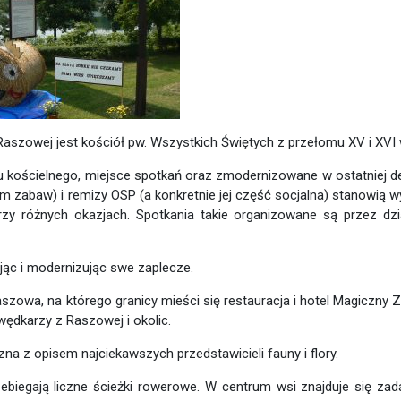
aszowej jest kościół pw. Wszystkich Świętych z przełomu XV i XVI 
u kościelnego, miejsce spotkań oraz zmodernizowane w ostatniej d
em zabaw) i remizy OSP (a konkretnie jej część socjalna) stanowią 
rzy różnych okazjach. Spotkania takie organizowane są przez dzi
jąc i modernizując swe zaplecze.
Raszowa, na którego granicy mieści się restauracja i hotel Magiczny 
ędkarzy z Raszowej i okolic.
a z opisem najciekawszych przedstawicieli fauny i flory.
zebiegają liczne ścieżki rowerowe. W centrum wsi znajduje się za