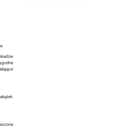
w.
ekadzie
wygodne
ałające
Zakątek.
daszona