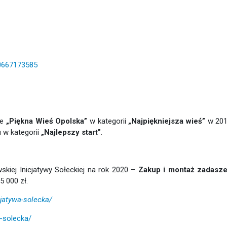
0667173585
ie
„Piękna Wieś Opolska”
w kategorii
„Najpiękniejsza wieś”
w 201
 w kategorii
„Najlepszy start”
.
kiej Inicjatywy Sołeckiej na rok 2020 –
Zakup i montaż zadasze
5 000 zł.
jatywa-solecka/
-solecka/