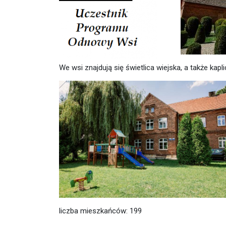
We wsi znajdują się świetlica wiejska, a także kapl
liczba mieszkańców: 199