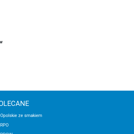
 w
OLECANE
Opolskie ze smakiem
RPO