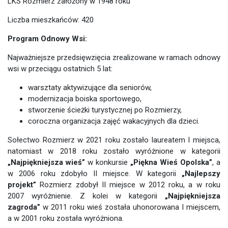
LKS Rozmierz założony w 1948 roku
Liczba mieszkańców: 420
Program Odnowy Wsi:
Najważniejsze przedsięwzięcia zrealizowane w ramach odnowy
wsi w przeciągu ostatnich 5 lat:
warsztaty aktywizujące dla seniorów,
modernizacja boiska sportowego,
stworzenie ścieżki turystycznej po Rozmierzy,
coroczna organizacja zajęć wakacyjnych dla dzieci.
Sołectwo Rozmierz w 2021 roku zostało laureatem I miejsca,
natomiast w 2018 roku zostało wyróżnione w kategorii
„Najpiękniejsza wieś”
w konkursie
„Piękna Wieś Opolska”
, a
w 2006 roku zdobyło II miejsce. W kategorii
„Najlepszy
projekt”
Rozmierz zdobył II miejsce w 2012 roku, a w roku
2007 wyróżnienie. Z kolei w kategorii
„Najpiękniejsza
zagroda”
w 2011 roku wieś została uhonorowana I miejscem,
a w 2001 roku została wyróżniona.