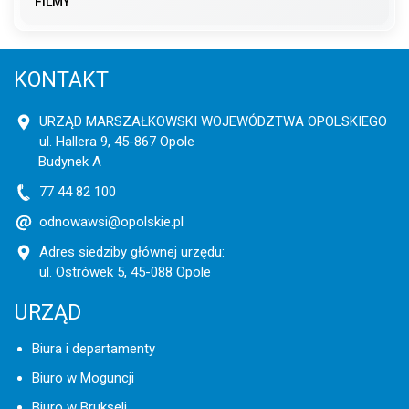
FILMY
KONTAKT
URZĄD MARSZAŁKOWSKI WOJEWÓDZTWA OPOLSKIEGO
ul. Hallera 9, 45-867 Opole
Budynek A
77 44 82 100
odnowawsi@opolskie.pl
Adres siedziby głównej urzędu:
ul. Ostrówek 5, 45-088 Opole
URZĄD
Biura i departamenty
Biuro w Moguncji
Biuro w Brukseli