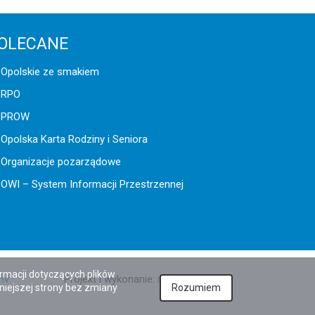
OLECANE
Opolskie ze smakiem
RPO
PROW
Opolska Karta Rodziny i Seniora
Organizacje pozarządowe
OWI – System Informacji Przestrzennej
ormacji dotyczących plików
ny
Projekt i wykonanie:
netkoncept.com
iniejszej strony bez zmiany
Rozumiem