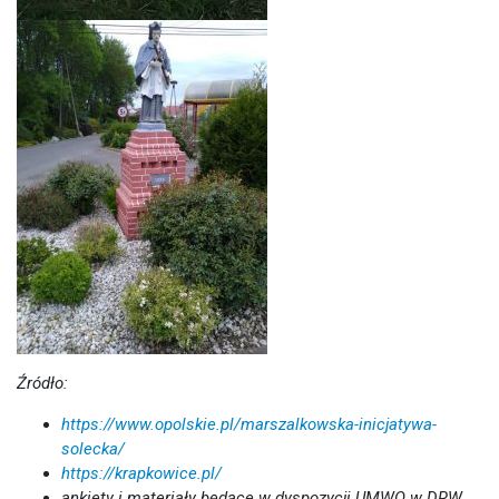
Źródło:
https://www.opolskie.pl/marszalkowska-inicjatywa-
solecka/
https://krapkowice.pl/
ankiety i materiały będące w dyspozycji UMWO w DRW