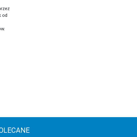
przez
k od
ów.
OLECANE