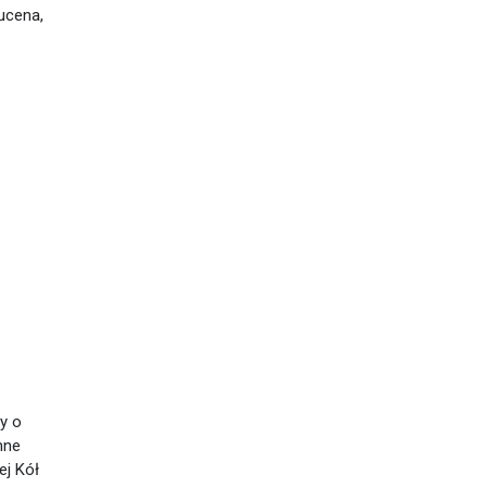
ucena,
y o
nne
ej Kół