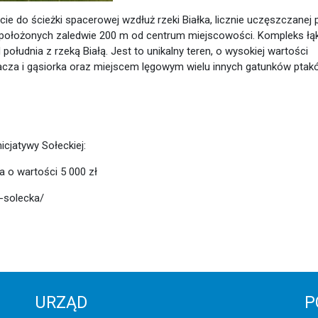
e do ścieżki spacerowej wzdłuż rzeki Białka, licznie uczęszczanej 
położonych zaledwie 200 m od centrum miejscowości. Kompleks łą
łudnia z rzeką Białą. Jest to unikalny teren, o wysokiej wartości
kacza i gąsiorka oraz miejscem lęgowym wielu innych gatunków ptak
cjatywy Sołeckiej:
a o wartości 5 000 zł
-solecka/
URZĄD
P