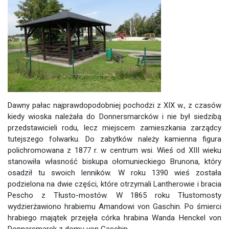
Dawny pałac najprawdopodobniej pochodzi z XIX w., z czasów
kiedy wioska należała do Donnersmarcków i nie był siedzibą
przedstawicieli rodu, lecz miejscem zamieszkania zarządcy
tutejszego folwarku. Do zabytków należy kamienna figura
polichromowana z 1877 r. w centrum wsi. Wieś od XIII wieku
stanowiła własność biskupa ołomunieckiego Brunona, który
osadził tu swoich lenników. W roku 1390 wieś została
podzielona na dwie części, które otrzymali Lantherowie i bracia
Pescho z Tłusto-mostów. W 1865 roku Tłustomosty
wydzierżawiono hrabiemu Amandowi von Gaschin. Po śmierci
hrabiego majątek przejęła córka hrabina Wanda Henckel von
Donnersmarck z domu von Gaschin.