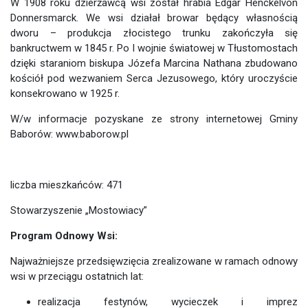
W 1908 roku dzierżawcą wsi został hrabia Edgar Henckelvon
Donnersmarck. We wsi działał browar będący własnością
dworu – produkcja złocistego trunku zakończyła się
bankructwem w 1845 r. Po I wojnie światowej w Tłustomostach
dzięki staraniom biskupa Józefa Marcina Nathana zbudowano
kościół pod wezwaniem Serca Jezusowego, który uroczyście
konsekrowano w 1925 r.
W/w informacje pozyskane ze strony internetowej Gminy
Baborów: www.baborow.pl
liczba mieszkańców: 471
Stowarzyszenie „Mostowiacy”
Program Odnowy Wsi:
Najważniejsze przedsięwzięcia zrealizowane w ramach odnowy
wsi w przeciągu ostatnich lat:
realizacja festynów, wycieczek i imprez