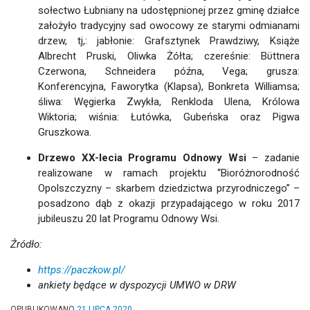
sołectwo Łubniany na udostępnionej przez gminę działce
założyło tradycyjny sad owocowy ze starymi odmianami
drzew, tj,: jabłonie: Grafsztynek Prawdziwy, Książe
Albrecht Pruski, Oliwka Żółta; czereśnie: Bϋttnera
Czerwona, Schneidera późna, Vega; grusza:
Konferencyjna, Faworytka (Klapsa), Bonkreta Williamsa;
śliwa: Węgierka Zwykła, Renkloda Ulena, Królowa
Wiktoria; wiśnia: Łutówka, Gubeńska oraz Pigwa
Gruszkowa.
Drzewo XX-lecia Programu Odnowy Wsi
– zadanie
realizowane w ramach projektu “Bioróżnorodność
Opolszczyzny – skarbem dziedzictwa przyrodniczego” –
posadzono dąb z okazji przypadającego w roku 2017
jubileuszu 20 lat Programu Odnowy Wsi.
Źródło:
https://paczkow.pl/
ankiety będące w dyspozycji UMWO w DRW
OPUBLIKOWANO
21 LIPCA 2020