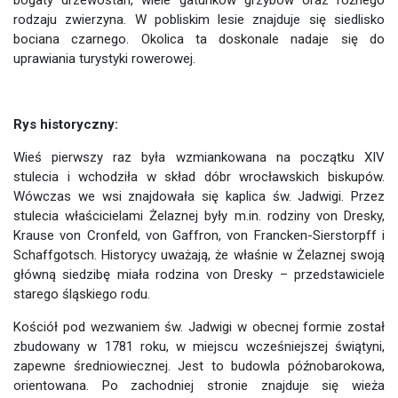
bogaty drzewostan, wiele gatunków grzybów oraz różnego
rodzaju zwierzyna. W pobliskim lesie znajduje się siedlisko
bociana czarnego. Okolica ta doskonale nadaje się do
uprawiania turystyki rowerowej.
Rys historyczny:
Wieś pierwszy raz była wzmiankowana na początku XIV
stulecia i wchodziła w skład dóbr wrocławskich biskupów.
Wówczas we wsi znajdowała się kaplica św. Jadwigi. Przez
stulecia właścicielami Żelaznej były m.in. rodziny von Dresky,
Krause von Cronfeld, von Gaffron, von Francken-Sierstorpff i
Schaffgotsch. Historycy uważają, że właśnie w Żelaznej swoją
główną siedzibę miała rodzina von Dresky – przedstawiciele
starego śląskiego rodu.
Kościół pod wezwaniem św. Jadwigi w obecnej formie został
zbudowany w 1781 roku, w miejscu wcześniejszej świątyni,
zapewne średniowiecznej. Jest to budowla późnobarokowa,
orientowana. Po zachodniej stronie znajduje się wieża