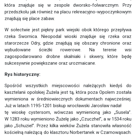
która znajduje się w zespole dworsko-folwarcznym. Przy
przedszkolu jak również na placu rekreacyjno-wypoczynkowym
znajdują się place zabaw.
W sołectwie jest piękny park wiejski obok którego przepływa
rzeka Swornica. Nieopodal wioski znajduje się rzeka oraz
starorzecze Odry, gdzie znajdują się obszary chronione oraz
wybudowane ścieżki rowerowe. Na terenie wsi
zagospodarowano drobne skalniaki i skwery, które będę
sukcesywnie powiększane oraz urozmaicane.
Rys historyczny:
Spośród wszystkich miejscowości należących kiedyś do
kasztelanii opolskiej Żużela jest tą, która poza Opolem została
wymieniona w średniowiecznych dokumentach najwcześniej.
Już w latach 1195-1201 biskup wrocławski Jarosław nadał
tę wioskę cystersom, wówczas wymienioną jako „Susela”.
W 1283 roku wymieniono Żużelę jako „Czuczhel”, a w 1534 roku
jako „Schuziel”. Przez kilka wieków Żużela stanowiła własność
kościelną należącą do klasztoru Norbertanek w Czarnowąsach.