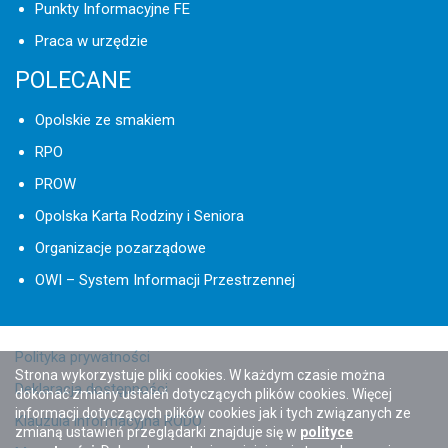
Punkty Informacyjne FE
Praca w urzędzie
POLECANE
Opolskie ze smakiem
RPO
PROW
Opolska Karta Rodziny i Seniora
Organizacje pozarządowe
OWI – System Informacji Przestrzennej
Polityka prywatności
Strona wykorzystuje pliki cookies. W każdym czasie można
Deklaracja dostępności
dokonać zmiany ustaleń dotyczących plików cookies. Więcej
informacji dotyczących plików cookies jak i tych związanych ze
Klauzula informacyjna RODO
zmianą ustawień przeglądarki znajduje się w
polityce