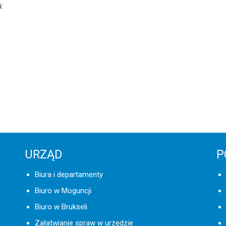
:
URZĄD
P
Biura i departamenty
Biuro w Moguncji
Biuro w Brukseli
Załatwianie spraw w urzędzie