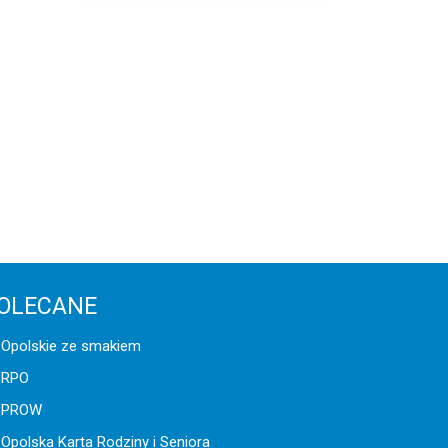
OLECANE
Opolskie ze smakiem
RPO
PROW
Opolska Karta Rodziny i Seniora